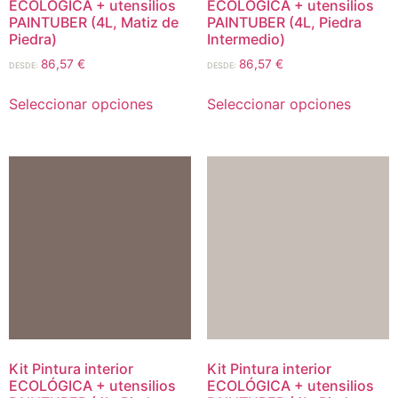
ECOLÓGICA + utensilios
ECOLÓGICA + utensilios
PAINTUBER (4L, Matiz de
PAINTUBER (4L, Piedra
Piedra)
Intermedio)
86,57
€
86,57
€
DESDE:
DESDE:
Seleccionar opciones
Seleccionar opciones
Kit Pintura interior
Kit Pintura interior
ECOLÓGICA + utensilios
ECOLÓGICA + utensilios