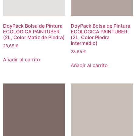
DoyPack Bolsa de Pintura
DoyPack Bolsa de Pintura
ECOLÓGICA PAINTUBER
ECOLÓGICA PAINTUBER
(2L, Color Matiz de Piedra)
(2L, Color Piedra
Intermedio)
28,65
€
28,65
€
Añadir al carrito
Añadir al carrito