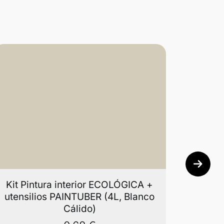
Kit Pintura interior ECOLÓGICA +
Kit P
utensilios PAINTUBER (4L, Blanco
utens
Cálido)