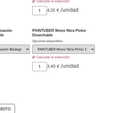
Cancelar la selección
or unidad
4,35
€
por
unidad
icación
PAINTUBER Mono fibra Pintor
le
Desechable
Opciones disponibles:
Cancelar la selección
or unidad
3,40
€
por
unidad
RRITO