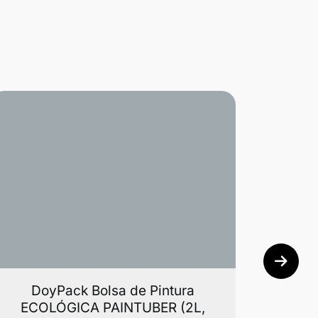
DoyPack Bolsa de Pintura
Kit P
ECOLÓGICA PAINTUBER (2L,
uten