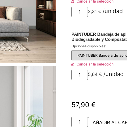
Cancelar la selección
2,31
€
p
PAINTUBER Bandeja de apl
Biodegradable y Compostab
Opciones disponibles:
Cancelar la selección
5,64
€
p
57,90
€
AÑADIR AL CA